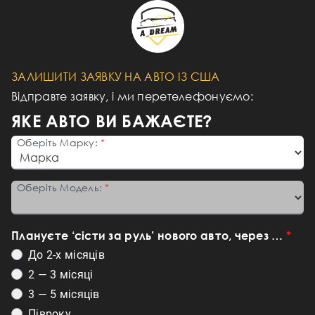
ЗАЛИШИТИ ЗАЯВКУ НА АВТО ІЗ США
Відправте заявку, і ми перетелефонуємо:
ЯКЕ АВТО ВИ БАЖАЄТЕ?
Оберіть Марку:
Оберіть Модель:
Плануєте ‘сісти за руль’ нового авто, через …
До 2-х місяців
2 — 3 місяці
3 — 5 місяців
Півроку