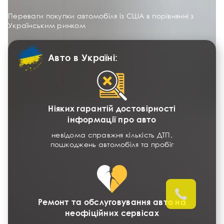
Переваги покупки автомобіля із США в порівнянні з
Українським ринком
Авто в Україні:
Ніяких гарантій достовірності
інформації про авто
невідома справжня кількість ДТП,
пошкоджень автомобіля та пробіг
Ремонт та обслуговування авто на
неофіційних сервісах