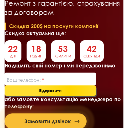
Ремонт з гарантією, страхування
за договором
Скидка 200$ на послуги компанії
Скидка актуальна ще:
22
18
53
42
ДНІ
ГОДИН
ХВИЛИНИ
СЕКУНДИ
Надішліть свій номер і ми передзвонимо
Ваш телефон:
Відправити
або замовте консультацію менеджера по
телефону:
Замовити дзвінок