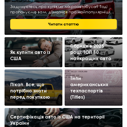
Задумуєтесь про купівлю мікроавтобуса? Тоді
пропонуємо вам, дізнатися про найпопулярніші
моделі американських авто з США, їхні переваги
та характеристики.
Читати статтю
Гібриди в 2025
Як купити авто із
році: ТОП 10
США
найкращих авто
Типи
Пікап. Все, що
американських
потрібно знати
техпаспортів
перед покупкою
(Titles)
Сертифікація авто із США на території
України