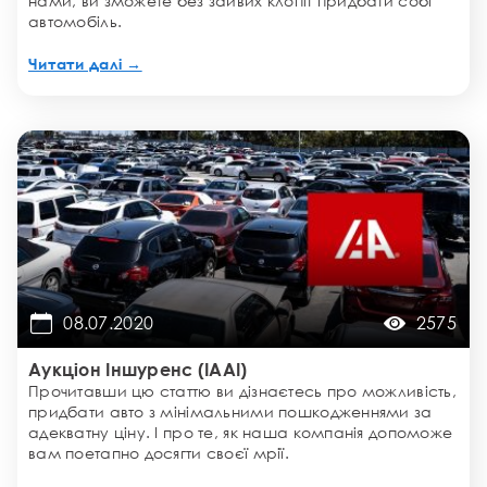
нами, ви зможете без зайвих клопіт придбати собі
автомобіль.
Читати далі →
08.07.2020
2575
Аукціон Іншуренс (IAAI)
Прочитавши цю статтю ви дізнаєтесь про можливість,
придбати авто з мінімальними пошкодженнями за
адекватну ціну. І про те, як наша компанія допоможе
вам поетапно досягти своєї мрії.