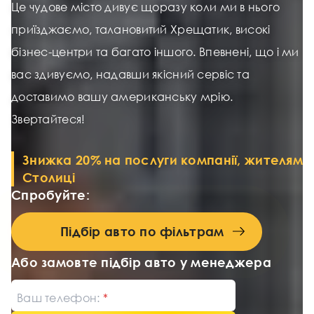
Це чудове місто дивує щоразу коли ми в нього
приїзджаємо, талановитий Хрещатик, високі
бізнес-центри та багато іншого. Впевнені, що і ми
вас здивуємо, надавши якісний сервіс та
доставимо вашу американську мрію.
Звертайтеся!
Знижка 20% на послуги компанії, жителям
Столиці
Спробуйте:
Підбір авто по фільтрам
Або замовте підбір авто у менеджера
Ваш телефон: