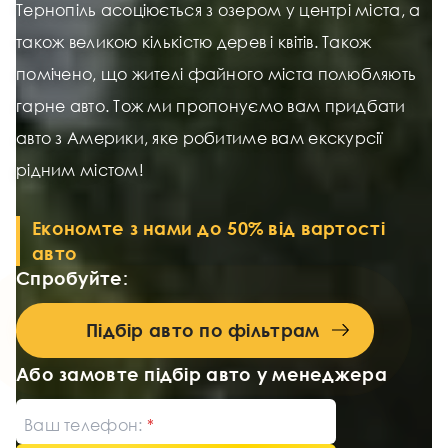
Тернопіль асоціюється з озером у центрі міста, а
також великою кількістю дерев і квітів. Також
помічено, що жителі файного міста полюбляють
гарне авто. Тож ми пропонуємо вам придбати
авто з Америки, яке робитиме вам екскурсії
рідним містом!
Економте з нами до 50% від вартості
авто
Спробуйте:
Підбір авто по фільтрам
Або замовте підбір авто у менеджера
Ваш телефон: