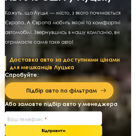
Кажуть, що Луцьк — місто, з якого починається
Європа. А Європа любить якісні та комфортні
автомобілі. Звернувшись в нашу компанію, ви
отримаєте саме таке авто!
Доставка авто за доступними цінами
для мешканців Луцька
Спробуйте:
Підбір авто по фільтрам
Або замовте підбір авто у менеджера
Ваш телефон:
Відправити