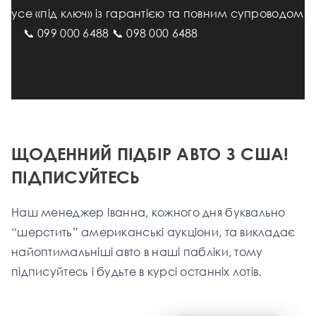
усе «під ключ» із гарантією та повним супроводом
⠀ 📞 099 000 6488 📞 098 000 6488
ЩОДЕННИЙ ПІДБІР АВТО З США!
ПІДПИСУЙТЕСЬ
Наш менеджер Іванна, кожного дня буквально
“шерстить” американські аукціони, та викладає
найоптимальніші aвто в наші пабліки, тому
підписуйтесь і будьте в курсі останніх лотів.