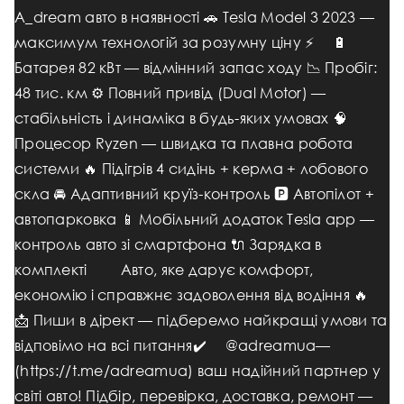
A_dream авто в наявності 🚗 Tesla Model 3 2023 —
максимум технологій за розумну ціну ⚡️ ⠀ 🔋
Батарея 82 кВт — відмінний запас ходу 📉 Пробіг:
48 тис. км ⚙️ Повний привід (Dual Motor) —
стабільність і динаміка в будь-яких умовах 🧠
Процесор Ryzen — швидка та плавна робота
системи 🔥 Підігрів 4 сидінь + керма + лобового
скла 🚘 Адаптивний круїз-контроль 🅿️ Автопілот +
автопарковка 📱 Мобільний додаток Tesla app —
контроль авто зі смартфона 🔌 Зарядка в
комплекті ⠀ ⠀ Авто, яке дарує комфорт,
економію і справжнє задоволення від водіння 🔥 ⠀
📩 Пиши в дірект — підберемо найкращі умови та
відповімо на всі питання✔️ ⠀ @adreamua—
(https://t.me/adreamua) ваш надійний партнер у
світі авто! Підбір, перевірка, доставка, ремонт —