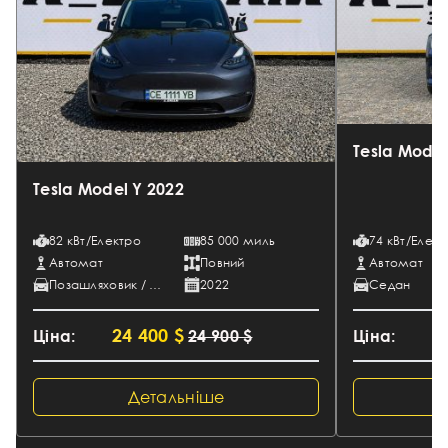
Tesla Model
Tesla Model Y 2022
82 кВт/Електро
85 000 миль
74 кВт/Елект
Автомат
Повний
Автомат
Позашляховик / Кросовер
2022
Седан
24 400 $
1
Ціна:
24 900 $
Ціна:
Детальніше