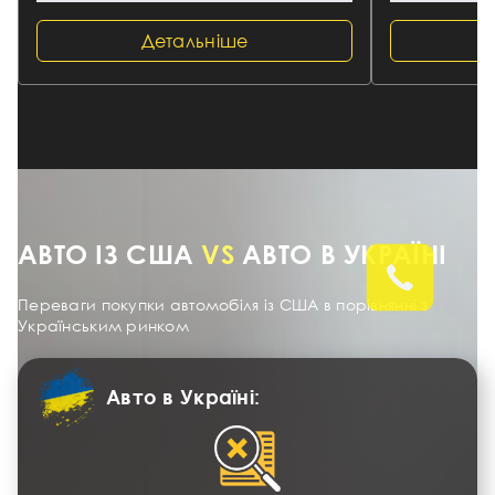
Детальніше
АВТО ІЗ США
VS
АВТО В УКРАЇНІ
Переваги покупки автомобіля із США в порівнянні з
Українським ринком
Авто в Україні: