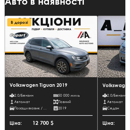
Авто в наявності
В дорозі
Volkswagen Tiguan 2019 ⠀
Volkswagen
2.0/Бензин
50 000 миль
2.0/Бензин
Автомат
Повний
Автомат
Позашляховик / Кросовер
2019
Седан
12 700 $
9
Ціна:
Ціна: