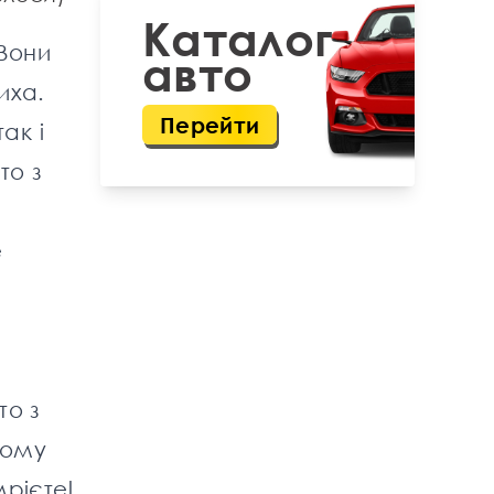
Каталог
 Вони
авто
иха.
Перейти
ак і
то з
е
то з
ьому
рієте!