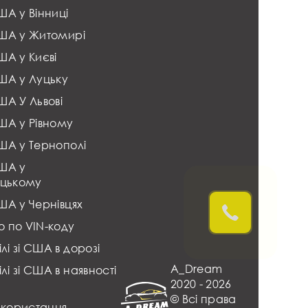
США у Вінниці
США у Житомирі
США у Києві
США у Луцьку
США У Львові
США у Рівному
США у Тернополі
США у
цькому
США у Чернівцях
о по VIN-коду
лі зі США в дорозі
A_Dream
лі зі США в наявності
2020 - 2026
© Всі права
икористання