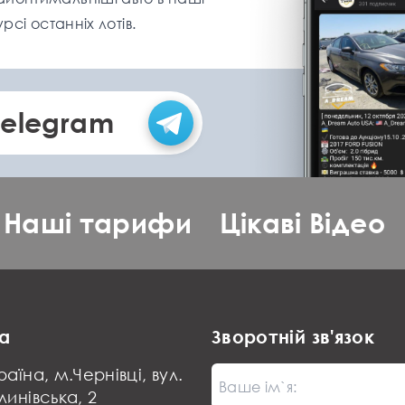
рсі останніх лотів.
Telegram
Наші тарифи
Цікаві Відео
а
Зворотній зв'язок
раїна, м.Чернівці, вул.
Ваше ім`я:
линівська, 2