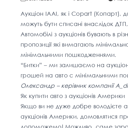
Аукціон IAAI, як і
Copart (Копарт)
, 
можуть бути списані внаслідок ДТП,
Автомобілі з аукціонів бувають в різ
пропозиції які вимагають мінімальн
мінімальними пошкодженнями.
“Битки” – ми залишаємо на аукціо
грошей на авто с мінімальними п
Олександр – керівник компанії A_
Як купити авто з аукціонів Америки
Якщо ви не дуже добре володієте а
аукціонів Америки, домовлятися пр
допоможемо! Можливо, саме зараз 