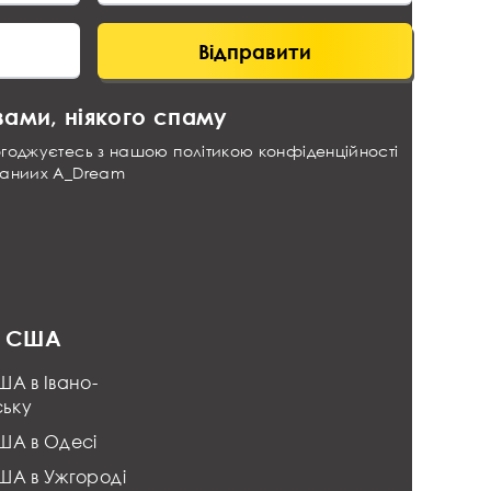
Відправити
з вами, ніякого спаму
огоджуєтесь з нашою
політикою конфіденційності
даниих
A_Dream
з США
ША в Івано-
ську
США в Одесі
США в Ужгороді