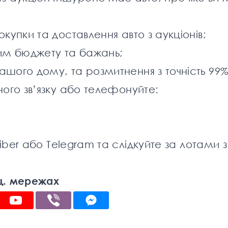
окупки та
доставлення
авто з аукціонів;
шим бюджету та бажань;
шого дому, та розмитнення з точність 99%
ного
зв’язку або телефонуйте:
iber
або
Telegram
та слідкуйте за лотами з
ц. мережах