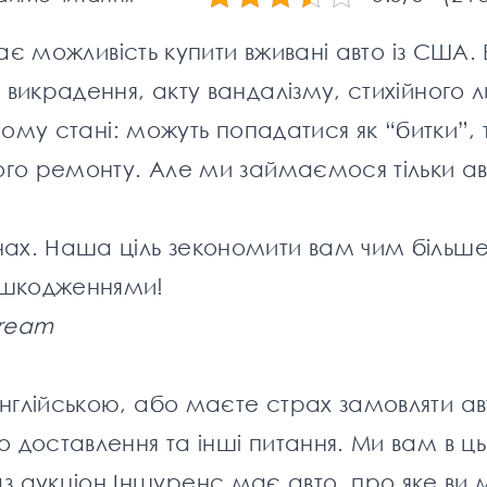
дає можливість купити вживані авто із США.
 викрадення, акту вандалізму, стихійного л
ному стані: можуть попадатися як “битки”, т
ого
ремонту
. Але ми займаємося тільки ав
нах. Наша ціль зекономити вам чим більш
ошкодженнями!
dream
нглійською, або маєте страх замовляти ав
о доставлення та інші питання. Ми вам в ц
аукціон Іншуренс має авто, про яке ви м