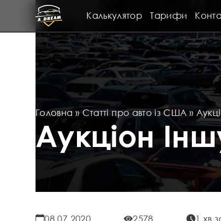
Калькулятор
Тарифи
Конта
Головна
»
Статті про авто із США
»
Аукці
Аукціон Інш
08.07.2020
2578
1 хв 