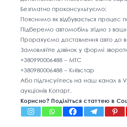
Безплатно проконсультуємо;
Пояснимо як відбувається процес п
Підберемо автомобіль згідно з ва
Прорахуємо доставлення авто до ва
Замовляйте дзвінок у
формі зворот
+380990006488
– МТС
+380980006488
– Київстар
Або підписуйтесь на наш канал в
V
аукціонів Копарт.
Корисно? Поділіться статтею в Со