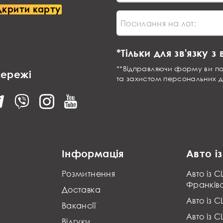
дкрити карту
Посилання на лот:
*Тільки для зв'язку 
**Відправляючи форму ви п
мережі
та захистом персональних 
Інформація
Авто і
Розмитнення
Авто із С
Франків
Доставка
Авто із 
Вакансії
Авто із 
Відгуки