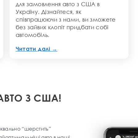
для замовлення авто з США в
Україну. Дізнайтеся, як
співпрацюючи з нами, ви зможете
без зайвих клопіт придбати собі
автомобіль.
Читати далі →
АВТО З США!
квально “шерстить”
айоптимальніші aвто в наші