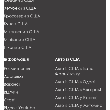
Седани з США
Хетчбеки з США
Кросовери з США
Купе з США
Мікровени з США
Мінівени з США
Пікапи з США
Інформація
Авто із США
Розмитнення
Авто із США в Івано-
Франківську
Доставка
Авто із США в Одесі
Вакансії
Авто із США в Ужгороді
Відгуки
Авто із США у Вінниці
Статті
Авто із США у Житомирі
Відео з Youtube