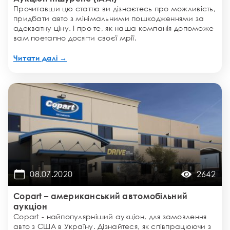
Прочитавши цю статтю ви дізнаєтесь про можливість,
придбати авто з мінімальними пошкодженнями за
адекватну ціну. І про те, як наша компанія допоможе
вам поетапно досягти своєї мрії.
Читати далі →
08.07.2020
2642
Copart – американський автомобільний
аукціон
Copart - найпопулярніший аукціон, для замовлення
авто з США в Україну. Дізнайтеся, як співпрацюючи з