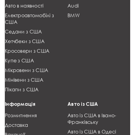
Авто в наявності
Audi
Електроавтомобілі з
BMW
США
Седани з США
Хетчбеки з США
Кросовери з США
Купе з США
Мікровени з США
Мінівени з США
Пікапи з США
Інформація
Авто із США
Розмитнення
Авто із США в Івано-
Франківську
Доставка
Авто із США в Одесі
Вакансії