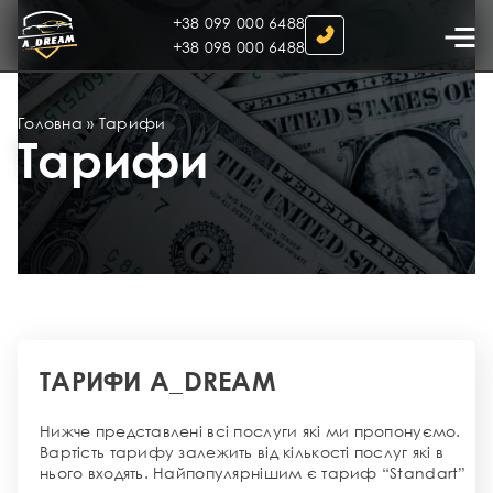
+38 099 000 6488
+38 098 000 6488
Головна
»
Тарифи
Тарифи
ТАРИФИ A_DREAM
Нижче представлені всі послуги які ми пропонуємо.
Вартість тарифу залежить від кількості послуг які в
нього входять. Найпопулярнішим є тариф “Standart”