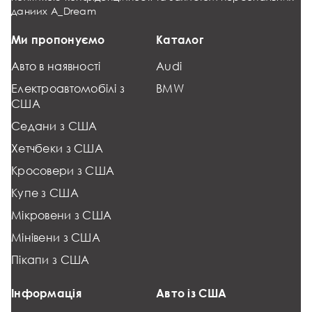
даниих
A_Dream
Ми пропонуємо
Каталог
Авто в наявності
Audi
Електроавтомобілі з
BMW
США
Седани з США
Хетчбеки з США
Кросовери з США
Купе з США
Мікровени з США
Мінівени з США
Пікапи з США
Інформація
Авто із США