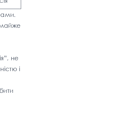
сія
рами.
, майже
я”, не
ністю і
обити