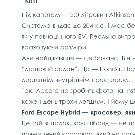
КПП
Під капотом — 2.0-літровий Atkinso
Система видає до 204 к.с. і має б
як у повноцінного EV. Реальна витра
враховуючи розміри.
Але найцікавіше — це баланс. Він н
“дешевий седан”. Це — Honda. Наді
достатнім внутрішнім простором, що
Так, Accord не зробить фото на Inst
кожен день трохи легшим. І йому ц
Ford Escape Hybrid — кросовер, як
Це той випадок, коли гібрид — не 
повноцінний кросовер, який не сором