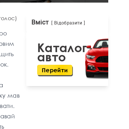
 голос)
Вміст
Відобразити
Про
новим
Каталог
авто
ищить
ок.
Перейти
За
ку мав
вати.
давай
ть