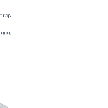
 старі
.
тини.