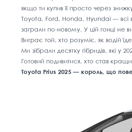
якщо ти купив її просто через знижк
Toyota, Ford, Honda, Hyundai — всі в
заграли по-новому. У цій гонці не в
Виграє той, хто розуміє, як водій їд
Ми зібрали десятку гібридів, які у 2
Готовий подивитися, хто став кращи
Toyota Prius 2025 — король, що пов