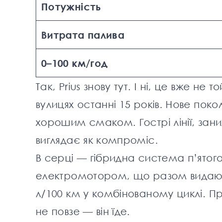
Потужність
Витрата палива
0–100 км/год
Так, Prius знову тут. І ні, це вже не
вулицях останні 15 років. Нове пок
хорошим смаком. Гострі лінії, зан
виглядає як компроміс.
В серці — гібридна система п’ятого
електромотором, що разом видають 
л/100 км у комбінованому циклі. При
не повзе — він їде.