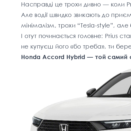
Насправді це трохи дивно — коли P
Але водії швидко звикають до приє
мінімалізм, трохи “Tesla-style”, але 
І отут починається головне: Prius с
не купуєш його «бо треба», ти бер
Honda Accord Hybrid — той самий с