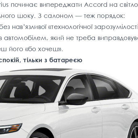
rius починає випереджати Accord на світл
много шоку. З салоном — теж порядок:
без нав’язливої «технологічної зарозумілості
тав автомобілем, який не треба виправдовув
еш його «бо хочеш».
покій, тільки з батареєю