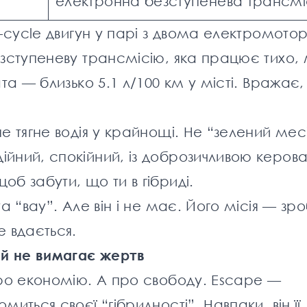
електронна безступенева трансмі
n-cycle двигун у парі з двома електромото
езступеневу трансмісію, яка працює тихо
та — близько 5.1 л/100 км у місті. Вражає,
е тягне водія у крайнощі. Не “зелений месі
йний, спокійний, із доброзичливою керова
б забути, що ти в гібриді.
a “вау”. Але він і не має. Його місія — зр
е вдається.
ий не вимагає жертв
про економію. А про свободу. Escape —
иться своєї “гібридності”. Навпаки, він її