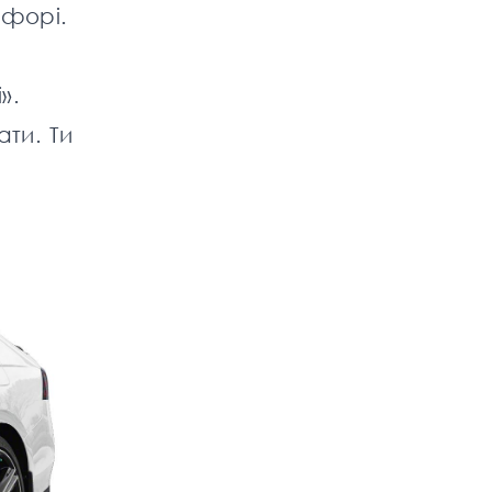
офорі.
».
ати. Ти