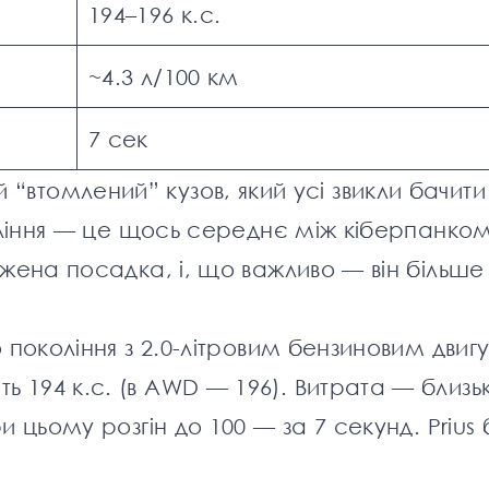
194–196 к.с.
~4.3 л/100 км
7 сек
 той “втомлений” кузов, який усі звикли бачит
оління — це щось середнє між кіберпанком
ижена посадка, і, що важливо — він більше
 покоління з 2.0-літровим бензиновим двиг
194 к.с. (в AWD — 196). Витрата — близьк
 цьому розгін до 100 — за 7 секунд. Prius