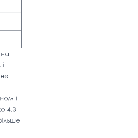
и на
 і
 не
уном і
о 4.3
 більше