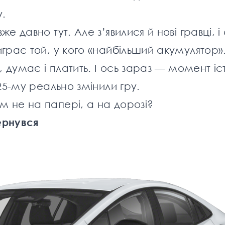
у.
же давно тут. Але з’явилися й нові гравці, і
играє той, у кого «найбільший акумулятор»
е, думає і платить. І ось зараз — момент іс
025-му реально змінили гру.
м не на папері, а на дорозі?
ернувся