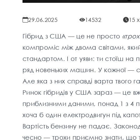
29.06.2025
14532
15 
Гібрид з США — це не просто
«трох
компроміс між двома світами, яки
стандартом. І от уяви: ти стоїш на
ряд новеньких машин. У кожної — сві
Але яка з них справді варта твого 
Ринок гібридів у США зараз — це в
приблизними даними, понад 1 з 4 
хоча б один електродвигун під кап
Вартість бензину не падає. Законо
чесно — трохи приємно знати, що 