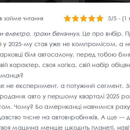
5/5 - (1
хв займе читання
и електро, трохи бензину»
. Це про вибір. 
й у 2025-му став уже не компромісом, а 
 парковці біля автосалону, перед тобою бл
й характер, своя логіка, свій набір обіцян
гаманця?
же не експеримент, а потужний сегмент. 
проданих авто у першому кварталі 2025 ро
отом. Чому? Бо американці навчилися раху
давство тисне на автовиробників. А ще — 
твоя машина менше шкодить планеті, наві