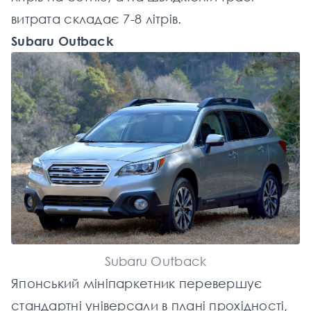
витрата складає 7-8 літрів.
Subaru Outback
Subaru Outback
Японський мініпаркетник перевершує
стандартні універсали в плані прохідності,