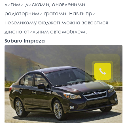
литими дисками, оновленими
радіаторними ґратами. Навіть при
невеликому бюджеті можна завестися
дійсно стильним автомобілем.
Subaru Impreza