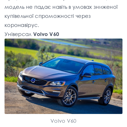
модель не падає навіть в умовах зниженої
купівельної спроможності через
коронавірус.
Універсал
Volvo V60
Volvo V60