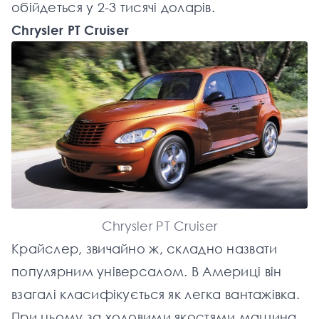
обійдеться у 2-3 тисячі доларів.
Chrysler PT Cruiser
Chrysler PT Cruiser
Крайслер, звичайно ж, складно назвати
популярним універсалом. В Америці він
взагалі класифікується як легка вантажівка.
При цьому за ходовими якостями машина