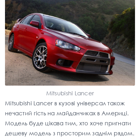
Mitsubishi Lancer
Mitsubishi Lancer в кузові універсал також
нечастий гість на майданчиках в Америці.
Модель буде цікава тим, хто хоче пригнати
дешеву модель з просторим заднім рядом.