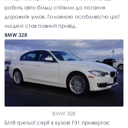
робить авто більш стійким до поганих
дорожніх умов. Головною особливістю цієї
моделі став повний привід.
BMW 328
BMW 328
БМВ третьої серії в кузові F31 привертає