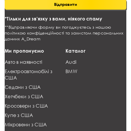
Відправити
*Тільки для зв'язку з вами, ніякого спаму
**Відправляючи форму ви погоджуєтесь з нашою
політикою конфіденційності та захистом персональних
даниих
A_Dream
Ми пропонуємо
Каталог
Авто в наявності
Audi
Електроавтомобілі з
BMW
США
Седани з США
Хетчбеки з США
Кросовери з США
Купе з США
Мікровени з США