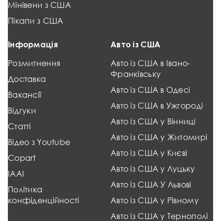
Мінівени з США
Пікапи з США
Інформація
Авто із США
Розмитнення
Авто із США в Івано-
Франківську
Доставка
Авто із США в Одесі
Вакансії
Авто із США в Ужгороді
Відгуки
Авто із США у Вінниці
Статті
Авто із США у Житомирі
Відео з Youtube
Авто із США у Києві
Copart
Авто із США у Луцьку
IAAI
Авто із США У Львові
Політика
конфіденційності
Авто із США у Рівному
Авто із США у Тернополі