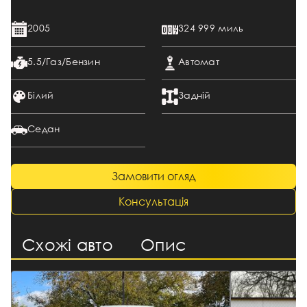
2005
324 999 миль
5.5/Газ/Бензин
Автомат
Білий
Задній
Седан
Замовити огляд
Консультація
Схожі авто
Опис