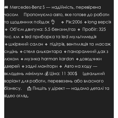
🚐 Mercedes-Benz S — надійність, перевірена
часом ⠀ Пропонуємо авто, яке готове до роботи
та щоденних поїздок 👌 ⠀ 🔹 Рік:2006 🔹long версія
🔹 Обʼєм двигуна: 5.5 бензин/газ 🔹 Пробіг: 325
тис. км 🔹led приборка та led мультимедія
🔹шкіряний салон 🔹 підігрів, вентиляція та масаж
сидінь 🔹стеля алькантара 🔹панорамний дах з
люком 🔹музика harman kardon 🔹доводчики
дверей 🔹задні монітори 🔹 Авто на ходу —
вкладень мінімум 💰 Ціна: 11 300$ ⠀ Ідеальний
варіант для роботи, перевезень або власного
бізнесу. ⠀ 📩 Пишіть у дірект — надамо деталі та
відео огляд.