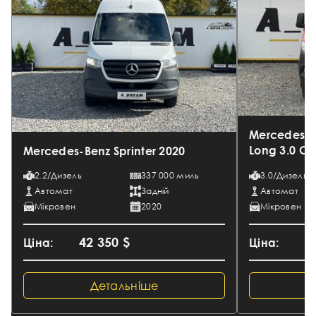
Mercedes-Be
Long 3.0 CD
Mercedes-Benz Sprinter 2020
2.2/Дизель
337 000 миль
3.0/Дизель
Автомат
Задній
Автомат
Мікровен
2020
Мікровен
42 350 $
5
Ціна:
Ціна:
Детальніше